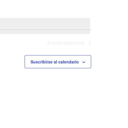
v
e
g
a
Eventos
siguiente(s)
c
Suscribirse al calendario
i
ó
n
d
e