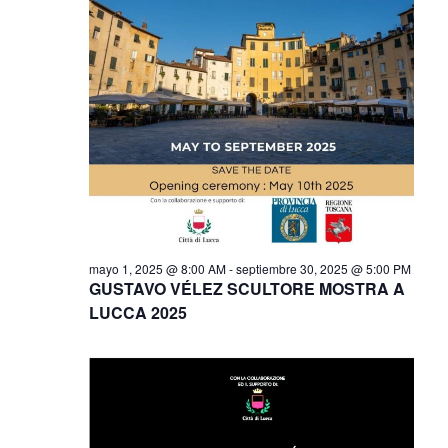
a
i
n
a
c
c
d
a
t
i
o
l
i
c
ó
a
n
o
ó
f
i
e
n
c
s
ó
d
h
a
n
e
e
.
mayo 1, 2025 @ 8:00 AM
-
septiembre 30, 2025 @ 5:00 PM
GUSTAVO VÉLEZ SCULTORE MOSTRA A
d
v
LUCCA 2025
n
i
e
s
a
b
t