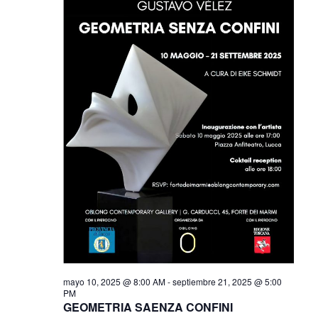
ú
g
a
s
s
o
q
d
e
s
u
E
e
t
v
d
e
o
a
n
1
y
t
mayo 10, 2025 @ 8:00 AM
-
septiembre 21, 2025 @ 5:00
PM
GEOMETRIA SAENZA CONFINI