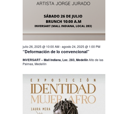
v
e
n
julio 26, 2025 @ 10:00 AM
-
agosto 24, 2025 @ 1:00 PM
t
“Deformación de lo convencional”
INVERSART – Mall Indiana, Loc. 283, Medellín
Alto de las
Palmas, Medellín
o
s