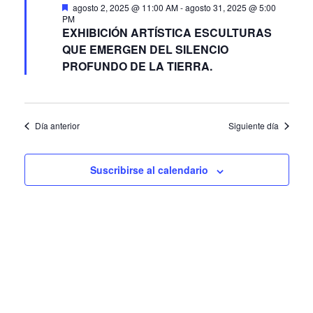
D
agosto 2, 2025 @ 11:00 AM
-
agosto 31, 2025 @ 5:00
e
PM
s
EXHIBICIÓN ARTÍSTICA ESCULTURAS
t
QUE EMERGEN DEL SILENCIO
a
c
PROFUNDO DE LA TIERRA.
a
d
o
Día anterior
Siguiente día
Suscribirse al calendario