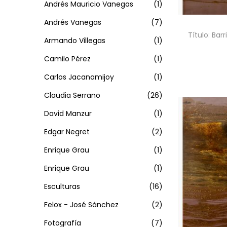
a
i
Andrés Mauricio Vanegas
(1)
:
c
d
Andrés Vanegas
(7)
>
i
o
Título: Bar
Armando Villegas
(1)
ó
n
Camilo Pérez
(1)
CONT
Carlos Jacanamijoy
(1)
Claudia Serrano
(26)
David Manzur
(1)
Edgar Negret
(2)
Enrique Grau
(1)
Enrique Grau
(1)
Esculturas
(16)
Felox - José Sánchez
(2)
Fotografía
(7)