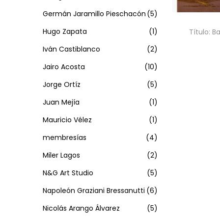
Germán Jaramillo Pieschacón
(5)
Hugo Zapata
(1)
Título: B
Iván Castiblanco
(2)
Jairo Acosta
(10)
CONT
Jorge Ortíz
(5)
Juan Mejía
(1)
Mauricio Vélez
(1)
membresías
(4)
Miler Lagos
(2)
N&G Art Studio
(5)
Napoleón Graziani Bressanutti
(6)
Nicolás Arango Álvarez
(5)