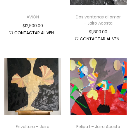
a
i
c
d
AVIÓN
Dos ventanas al amor
i
o
– Jairo Acosta
$
12,500.00
ó
$
1,800.00
CONTACTAR AL VENDEDOR
n
CONTACTAR AL VENDEDOR
Envoltura – Jairo
Felipa I – Jairo Acosta