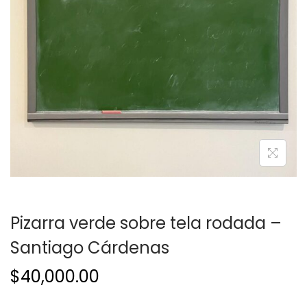
a
i
c
d
i
o
ó
n
Pizarra verde sobre tela rodada –
Santiago Cárdenas
$
40,000.00